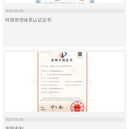
2025-06-05
环境管理体系认证证书
2025-06-05
发明专利