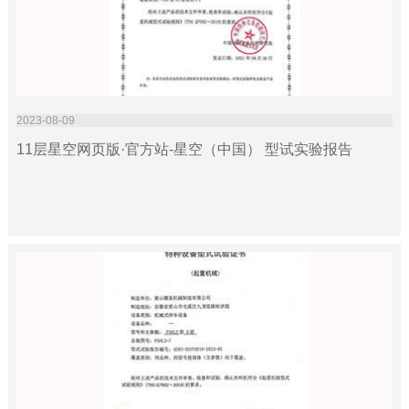
2023-08-09
11层星空网页版·官方站-星空（中国） 型试实验报告