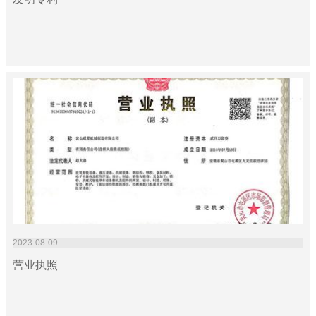
2023-08-09
营业执照