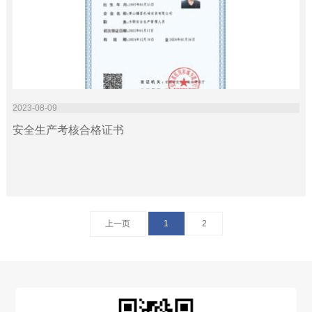
2023-08-09
安全生产考核合格证书
上一页
1
2