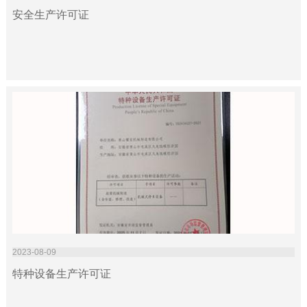
安全生产许可证
2023-08-09
特种设备生产许可证