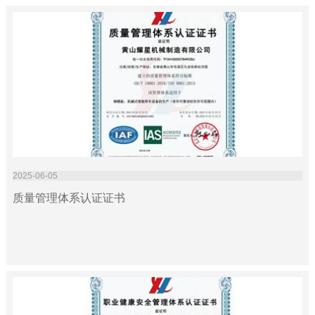
2025-06-05
质量管理体系认证证书